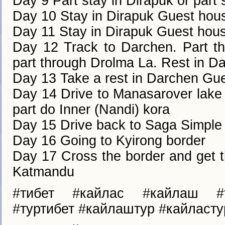
Day 9 Part stay in Dirapuk or part 
Day 10 Stay in Dirapuk Guest house
Day 11 Stay in Dirapuk Guest house
Day 12 Track to Darchen. Part t
part through Drolma La. Rest in 
Day 13 Take a rest in Darchen Gu
Day 14 Drive to Manasarover lake
part do Inner (Nandi) kora
Day 15 Drive back to Saga Simple 
Day 16 Going to Kyirong border
Day 17 Cross the border and get t
Katmandu
#тибет #кайлас #кайлаш #т
#туртибет #кайлаштур #кайласту