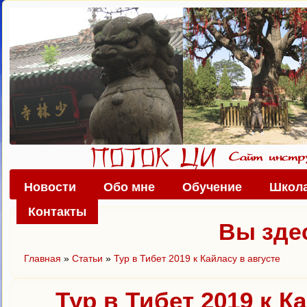
Новости
Обо мне
Обучение
Школа
Контакты
Вы зде
Главная
»
Статьи
»
Тур в Тибет 2019 к Кайласу в августе
Тур в Тибет 2019 к К