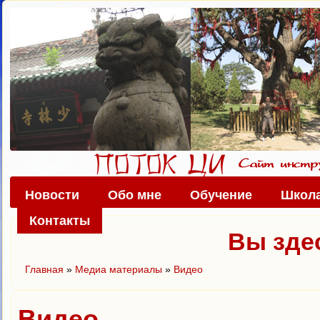
Новости
Обо мне
Обучение
Школа
Контакты
Вы зде
Главная
»
Медиа материалы
»
Видео
Видео