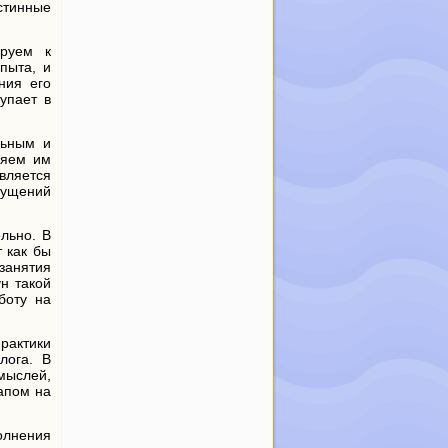
истинные
ируем к
пыта, и
ния его
тупает в
льным и
ляем им
является
щущений
льно. В
т как бы
 занятия
н такой
боту на
практики
лога. В
 мыслей,
тапом на
олнения