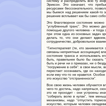
систему и распределить всю ту инф
Эриксон. Это означает, что пребы
ресурсами бессознательного, позвол
мы бьемся над решением какой-то за
решение всплывает как бы само собой
Это благотворное состояние можно
“углубленный транс”. Это можно де
помощью другого человека - и тогда 
при этом одна из основных задач эр
делать то, что они делают вдвоем,
сотрудничество, добровольное взаим
“Гипнотерапевт (те, кто занимается 
связаны неприятные ассоциации) вла
состояние транса и использовать ег
быть, правильнее было бы сказать “
быть и речи ни о приказах, ни о безд
“погружение в себя”: в свои мысли,
перестает осознавать, где он наход
если ему что-то не нравится. Особое 
это искусство “отстраненности”.
Всю свою жизнь человек обучается в
чего-то достичь, надо напрячься, с
это не проходит - они устроены ина
“собирать волю в кулак”, тем меньш
механизмы, надо “отпустить тормоза
искусство, которым человек овладева