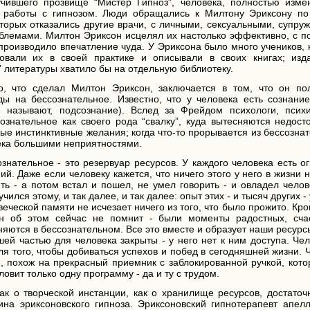
учившего прозвище “Мистер Гипноз”, человека, полностью изме
ы работы с гипнозом. Люди обращались к Милтону Эриксону п
торых отказались другие врачи, с личными, сексуальными, супру
облемами. Милтон Эриксон исцелял их настолько эффективно, с 
 производило впечатление чуда. У Эриксона было много учеников,
овали их в своей практике и описывали в своих книгах; изд
 литературы хватило бы на отдельную библиотеку.
о, что сделал Милтон Эриксон, заключается в том, что он по
ы на бессознательное. Известно, что у человека есть сознание
е называют, подсознание). Вслед за Фрейдом психологи, псих
ознательное как своего рода “свалку”, куда вытесняются недост
ые инстинктивные желания; когда что-то прорывается из бессозна
века большими неприятностями.
знательное - это резервуар ресурсов. У каждого человека есть 
й. Даже если человеку кажется, что ничего этого у него в жизни 
ить - а потом встал и пошел, не умел говорить - и овладел чело
учился этому, и так далее, и так далее: опыт этих - и тысяч других -
еческой памяти не исчезает ничего из того, что было прожито. Кро
он об этом сейчас не помнит - были моменты радостных, сча
няются в бессознательном. Все это вместе и образует наши ресурс
шей частью для человека закрыты - у него нет к ним доступа. Че
ля того, чтобы добиваться успехов и побед в сегодняшней жизни. 
, похож на прекрасный приемник с заблокированной ручкой, кото
ловит только одну программу - да и ту с трудом.
ак о творческой инстанции, как о хранилище ресурсов, достаточ
а эриксоновского гипноза. Эриксоновский гипнотерапевт апелл