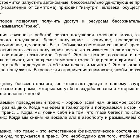
стремится запустить автономные, бессознательно действующие пр
(избавление от симптома) приходит “изнутри” человека, осущест
.
оторое позволяет получить доступ к ресурсам бессознател
называется “транс”.
ания связана с работой левого полушария головного мозга, а
авого полушария. Левое полушарие - логичное, последоват
нтуитивное, целостное. В т.н. “обычном состоянии сознания” пре
 активность левого полушария несколько снижается, а активность
 состояние, называемое “транс”. Это не потеря сознания и не
 означает, что на время замолкает голос “внутреннего критика”,
а это тебе недоступно, а об этом нечего и мечтать:”. Это те огра
на нашу жизнь. В трансе эти ограничения снимаются; якобы нево
щницу бессознательного; он открывает доступ к нашему внут
езных программ, которые могут быть задействованы и которые п
поставленных целей.
аемый повседневный транс - хорошо всем нам знакомое состо
 раз на дню. Когда мы едем в транспорте и погружаемся в свои 
 транс. .. Когда мы ловим себя на том, что глаза бегают по стр
ранс: Когда мы сидим на вокзале или в аэропорту и размышляем 
ано, что транс - это естественное физиологическое состояние;
екунд погружается в транс. Это необходимо для того, чтобы при