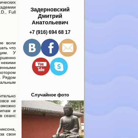
ических
адемии
Задерновский
D., Full
Дмитрий
Анатольевич
+7 (916) 694 68 17
ие воли
шать что
ящим. У
ершенно
некими
венными
 котором
. Рядом
еальным
Случайное фото
вительно
овсе не
озможно
ципам и
в сеанс
иксона,
за свои