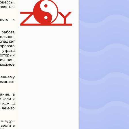
оцессы.
вляется
ьного и
 работа
ельное,
обладает
 правого
 утрата
 который
ничения,
зможное
реннему
омогают
яние, в
мысли и
очкам, а
о чем-то
 каждую
вести в