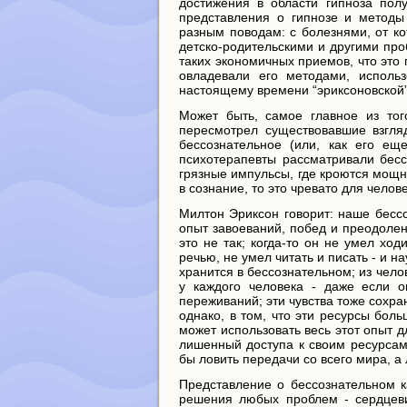
достижения в области гипноза пол
представления о гипнозе и метод
разным поводам: с болезнями, от ко
детско-родительскими и другими пр
таких экономичных приемов, что это
овладевали его методами, использ
настоящему времени “эриксоновской”
Может быть, самое главное из тог
пересмотрел существовавшие взгляд
бессознательное (или, как его ещ
психотерапевты рассматривали бесс
грязные импульсы, где кроются мощн
в сознание, то это чревато для чело
Милтон Эриксон говорит: наше бессо
опыт завоеваний, побед и преодолени
это не так; когда-то он не умел ход
речью, не умел читать и писать - и на
хранится в бессознательном; из челов
у каждого человека - даже если 
переживаний; эти чувства тоже сохра
однако, в том, что эти ресурсы боль
может использовать весь этот опыт д
лишенный доступа к своим ресурсам
бы ловить передачи со всего мира, а 
Представление о бессознательном к
решения любых проблем - сердцевин