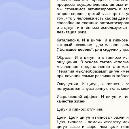
процессы осуществлялись автоматич
мы стремимся активизировать и зап
второе сердце, третий глаз, третье
том, что у человека есть как бы две 
способна на сложные автоматизирован
и в цигун, и в гипнозе используются
левитация руки.
Каталепсия. И в цигун, и в гипноз
который позволяет длительное врем
(”Большое дерево”, ряд сидячих упра
Образы. И в цигун, и в гипнозе и
ощущения. В основе такого исполь
мысленное представление автомат
“Терапия мыслеобразами” цигун имее
при лечении самых различных забол
Ощущения. И цигун, и гипноз - з
погружается в чувственную ткань сво
Исцеляющий эффект. И цигун, и ги
качества жизни.
Цигун и гипноз: отличия.
Цели. Цели цигун и гипноза - различ
Цель гипноза - помочь человеку ма
цигун выше и шире, чем цели гипно