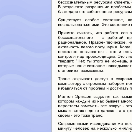
бессознательным ресурсам клиента, 
В результате разрешение проблемы 
благодаря его собственным ресурсам
Существует особое состояние, к
воспользоваться ими. Это состояние 
Принято считать, что работа созн
бессознательного - с работой пр
рациональное. Правое- твоческое, и
активность левого полушария. Когда
несколько повышается - это и есть
контроля над происходящим. Это лишь
твердит: “Нет, ты этого не можешь, 
которые наше сознание накладывает 
становится возможным.
Транс открывает доступ в сокрови
компьютеру с огромным набором пол
избавляться от проблем и достигать 
Милтон Эриксон выделял так назыв
котором каждый из нас бывает много
перестаем замечать все вокруг - это
мысли витают где-то далеко - это т
своем - это тоже транс.
Современными исследованиями показ
минуту человек на несколько миллис