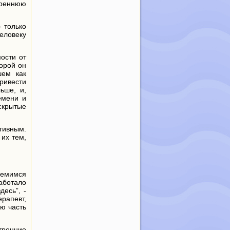
треннюю
- только
человеку
мости от
торой он
шем как
привести
ьше, и,
емени и
скрытые
тивным.
 их тем,
ремимся
аботало
десь”, -
ерапевт,
ую часть
тренние