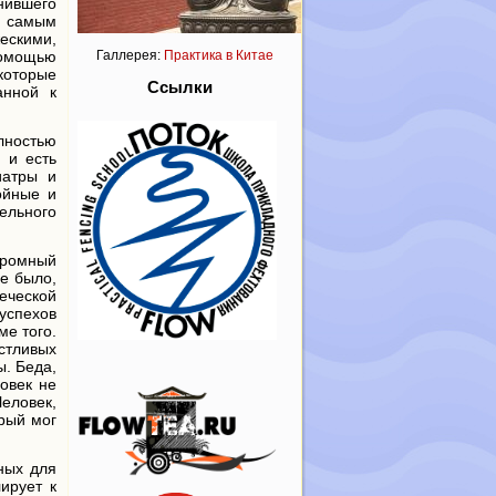
нившего
о самым
жескими,
помощью
Галлерея:
Практика в Китае
 которые
Ссылки
анной к
лностью
 и есть
иатры и
ойные и
тельного
огромный
не было,
веческой
 успехов
ме того.
стливых
ы. Беда,
ловек не
Человек,
рый мог
ных для
ирует к