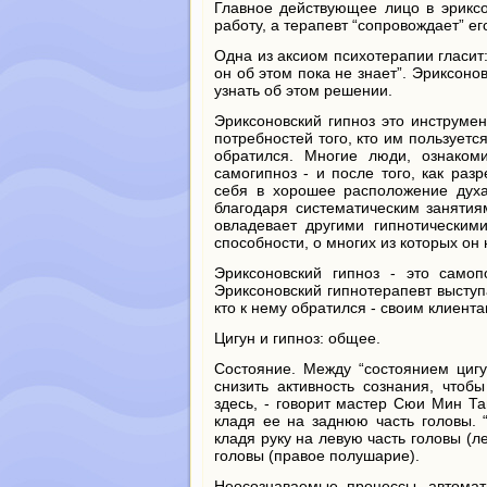
Главное действующее лицо в эриксо
работу, а терапевт “сопровождает” е
Одна из аксиом психотерапии гласит:
он об этом пока не знает”. Эриксоно
узнать об этом решении.
Эриксоновский гипноз это инструмен
потребностей того, кто им пользуется
обратился. Многие люди, ознаком
самогипноз - и после того, как раз
себя в хорошее расположение духа
благодаря систематическим занятия
овладевает другими гипнотическим
способности, о многих из которых он
Эриксоновский гипноз - это само
Эриксоновский гипнотерапевт выступ
кто к нему обратился - своим клиента
Цигун и гипноз: общее.
Состояние. Между “состоянием циг
снизить активность сознания, чтоб
здесь, - говорит мастер Сюи Мин Та
кладя ее на заднюю часть головы. “
кладя руку на левую часть головы (л
головы (правое полушарие).
Неосознаваемые процессы, автомат