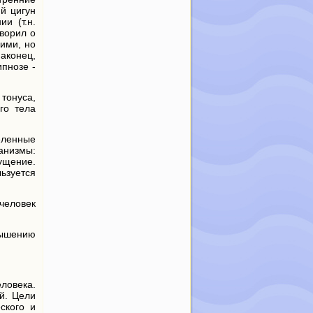
й цигун
и (т.н.
оворил о
ними, но
Наконец,
ипнозе -
тонуса,
го тела
еленные
анизмы:
ущение.
льзуется
человек
вышению
еловека.
й. Цели
ского и