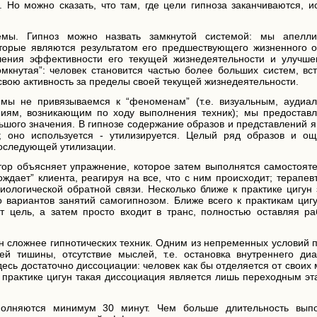
. Но можно сказать, что там, где цели гипноза заканчиваются, 
темы. Гипноз можно назвать замкнутой системой: мы апелл
торые являются результатом его предшествующего жизненного о
ения эффективности его текущей жизнедеятельности и улучше
омкнутая”: человек становится частью более больших систем, вс
свою активность за пределы своей текущей жизнедеятельности.
мы не привязываемся к “феноменам” (т.е. визуальным, аудиа
иям, возникающим по ходу выполнения техник); мы предостав
ьшого значения. В гипнозе содержание образов и представлений 
; оно используется - утилизируется. Целый ряд образов и о
последующей утилизации.
тор объясняет упражнение, которое затем выполнятся самостояте
ждает” клиента, реагируя на все, что с ним происходит; терапев
иологической обратной связи. Несколько ближе к практике цигун
 вариантов занятий самогипнозом. Ближе всего к практикам цигу
ит цель, а затем просто входит в транс, полностью оставляя ра
н сложнее гипнотических техник. Одним из непременных условий 
ей тишины, отсутствие мыслей, т.е. остановка внутреннего диа
десь достаточно диссоциации: человек как бы отделяется от своих
В практике цигун такая диссоциация является лишь переходным э
полняются минимум 30 минут. Чем больше длительность вып