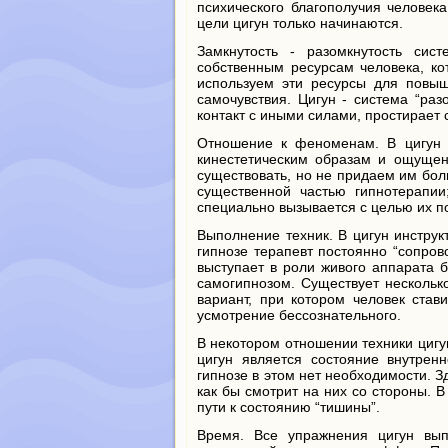
психического благополучия человека
цели цигун только начинаются.
Замкнутость - разомкнутость сис
собственным ресурсам человека, ко
используем эти ресурсы для повыш
самочувствия. Цигун - система “раз
контакт с иными силами, простирает 
Отношение к феноменам. В цигун 
кинестетическим образам и ощущен
существовать, но не придаем им бол
существенной частью гипнотерапии
специально вызывается с целью их 
Выполнение техник. В цигун инструк
гипнозе терапевт постоянно “сопрово
выступает в роли живого аппарата б
самогипнозом. Существует несколько
вариант, при котором человек став
усмотрение бессознательного.
В некотором отношении техники цигу
цигун является состояние внутренн
гипнозе в этом нет необходимости. З
как бы смотрит на них со стороны. 
пути к состоянию “тишины”.
Время. Все упражнения цигун вы