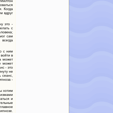
 Милтон
оваться
и. Когда
м вдруг
у это -
елать с
еловека;
 мог сам
 всегда
то с ним
войти в
(а может
е может
нс - это
инуту не
ь сеанс,
ипноза -
мы хотим
анизмами
гаться и
тельные
 главное
гипнозе.