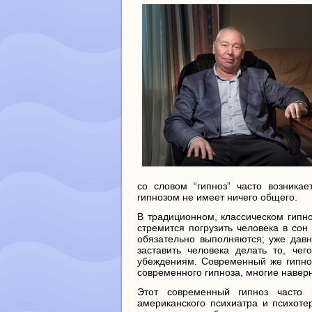
со словом “гипноз” часто возника
гипнозом не имеет ничего общего.
В традиционном, классическом гипно
стремится погрузить человека в со
обязательно выполняются; уже давн
заставить человека делать то, че
убеждениям. Современный же гипноз
современного гипноза, многие наверня
Этот современный гипноз часто 
американского психиатра и психотер