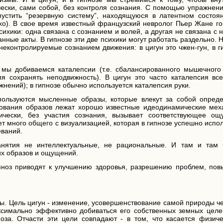
ески, сами собой, без контроля сознания. С помощью упражнени
устить “резервную систему”, находящуюся в латентном состояни
 ухо). В свое время известный французский невролог Пьер Жане г
психики: одна связана с сознанием и волей, а другая не связана с 
ные акты. В гипнозе эти две психики могут работать раздельно. 
 неконтролируемые сознанием движения: в цигун это чжен-гун, в г
е мы добиваемся каталепсии (т.е. сбалансированного мышечного 
я сохранять неподвижность). В цигун это часто каталепсия все
жнений); в гипнозе обычно используется каталепсия руки.
спользуются мысленные образы, которые влекут за собой опред
зования образов лежат хорошо известные идеодинамические мех
ически, без участия сознания, вызывает соответствующее ощ
т много общего с визуализацией, которая в гипнозе успешно испо
еваний.
анятия не интеллектуальные, не рациональные. И там и там 
их образов и ощущений.
пноз приводят к улучшению здоровья, разрешению проблем, по
ны. Цель цигун - изменение, усовершенствование самой природы ч
ксимально эффективно добиваться его собственных земных целе
за. Отчасти эти цели совпадают - в том, что касается физиче