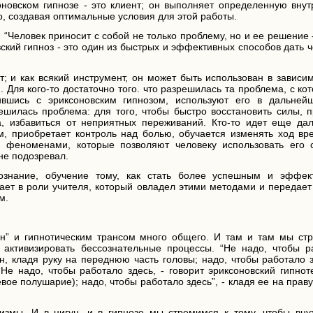
новском гипнозе - это клиент; он выполняет определенную вну
го, создавая оптимальные условия для этой работы.
 “Человек приносит с собой не только проблему, но и ее решение 
вский гипноз - это один из быстрых и эффективных способов дать 
т; и как всякий инструмент, он может быть использован в зависи
. Для кого-то достаточно того. что разрешилась та проблема, с ко
ившись с эриксоновским гипнозом, используют его в дальней
решилась проблема: для того, чтобы быстро восстановить силы, 
, избавиться от неприятных переживаний. Кто-то идет еще дал
м, приобретает контроль над болью, обучается изменять ход вр
и феноменами, которые позволяют человеку использовать его 
 не подозревал.
познание, обучение тому, как стать более успешным и эффек
ает в роли учителя, который овладел этими методами и передает
м.
ун” и гипнотическим трансом много общего. И там и там мы ст
ы активизировать бессознательные процессы. “Не надо, чтобы р
н, кладя руку на переднюю часть головы; надо, чтобы работало з
Не надо, чтобы работало здесь, - говорит эриксоновский гипнот
евое полушарие); надо, чтобы работало здесь”, - кладя ее на прав
измы. И в цигун, и в гипнозе мы стремимся к тому, чтобы вну