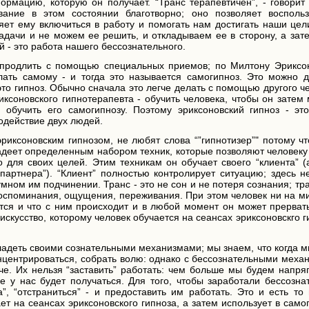
ормацию, которую он получает. “Транс терапевтичен”, - говорит
вание в этом состоянии благотворно; оно позволяет воспольз
яет ему включиться в работу и помогать нам достигать наши цел
дачи и не можем ее решить, и откладываем ее в сторону, а зате
 - это работа нашего бессознательного.
 продлить с помощью специальных приемов; по Милтону Эриксон
лать самому - и тогда это называется самогипноз. Это можно д
это гипноз. Обычно сначала это легче делать с помощью другого ч
иксоновского гипнотерапевта - обучить человека, чтобы он затем
 обучить его самогипнозу. Поэтому эриксоновский гипноз - это
одействие двух людей.
эриксоновским гипнозом, не любят слова “”гипнотизер”" потому ч
деет определенным набором техник, которые позволяют человеку 
о для своих целей. Этим техникам он обучает своего “клиента” 
партнера”). “Клиент” полностью контролирует ситуацию; здесь н
умном им подчинении. Транс - это не сон и не потеря сознания; тра
 воспоминания, ощущения, переживания. При этом человек ни на м
ится и что с ним происходит и в любой момент он может прерват
искусство, которому человек обучается на сеансах эриксоновскго г
ладеть своими сознательными механизмами; мы знаем, что когда 
концентрироваться, собрать волю: однако с бессознательными мех
че. Их нельзя “заставить” работать: чем больше мы будем напря
е у нас будет получаться. Для того, чтобы заработали бессозна
”, “отстраниться” - и предоставить им работать. Это и есть то
ет на сеансах эриксоновского гипноза, а затем использует в само