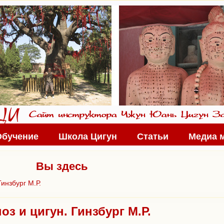
Обучение
Школа Цигун
Статьи
Медиа 
Вы здесь
Гинзбург М.Р.
оз и цигун. Гинзбург М.Р.