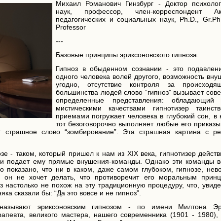
Михаил Романович Гинзбург - Доктор психолог
наук, профессор, член-корреспондент Ак
педагогических и социальных наук, Ph.D., Gr.Ph.
Professor
---
Базовые принципы эриксоновского гипноза.
Гипноз в обыденном сознании - это подавлен
одного человека волей другого, возможность вну
угодно, отсутствие контроля за происход
большинства людей слово “гипноз” вызывает сов
определенные представления: обладающий 
мистическими качествами гипнотизер таинст
приемами погружает человека в глубокий сон, в
тот безоговорочно выполняет любые его приказы
ет страшное слово “зомбирование”. Эта страшная картина с р
зе - таком, который пришел к нам из XIX века, гипнотизер дейст
н и подает ему прямые внушения-команды. Однако эти команды в
о показано, что ни в каком, даже самом глубоком, гипнозе, нев
го он не хочет делать, что противоречит его моральным прин
 настолько не похож на эту традиционную процедуру, что, увиде
ка сказали бы: “Да это вовсе и не гипноз”.
называют эриксоновским гипнозом - по имени Милтона Эр
апевта, великого мастера, нашего современника (1901 - 1980), 