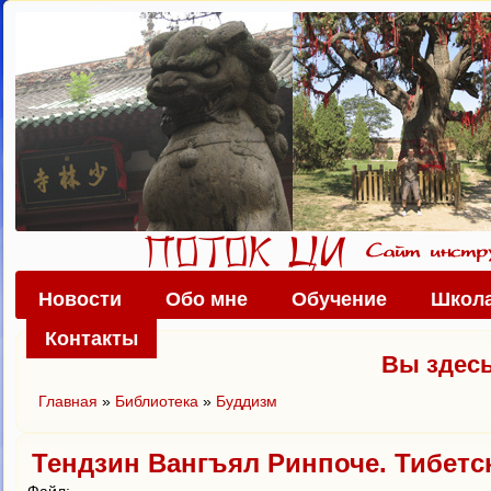
Новости
Обо мне
Обучение
Школа
Контакты
Вы здес
Главная
»
Библиотека
»
Буддизм
Тендзин Вангъял Ринпоче. Тибетск
Файл: