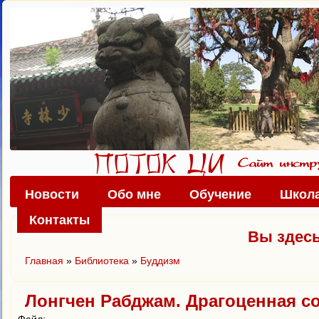
Новости
Обо мне
Обучение
Школа
Контакты
Вы здес
Главная
»
Библиотека
»
Буддизм
Лонгчен Рабджам. Драгоценная 
Файл: